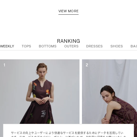
価
価
ラ
ワ
ー
ル
ラ
エ
格
格
ッ
イ
ジ
ド
ッ
ロ
VIEW MORE
ク
ト
ュ
ー
ク
ー
RANKING
WEEKLY
TOPS
BOTTOMS
OUTERS
DRESSES
SHOES
BA
サービスの向上やユーザーにより快適なサービスを提供するためにデータを活用してい