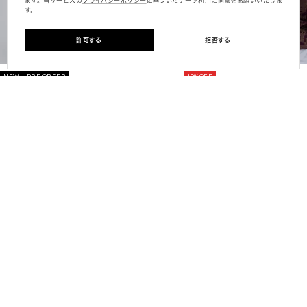
ます。当サービスの
プライバシーポリシー
に基づいたデータ利⽤に同意をお願いいたしま
す。
許可する
拒否する
NEW
PRE ORDER
10%OFF
ELEANOR LINEN LIKE DRESS
MEDI KITTY V NECK DRESS
通
¥24,200
常
ブ
ア
ブ
価
ラ
イ
ラ
格
ウ
ボ
ッ
VIEW MORE
ン
リ
ク
ー