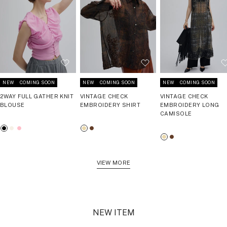
NEW
COMING SOON
NEW
COMING SOON
NEW
COMING SOON
2WAY FULL GATHER KNIT
VINTAGE CHECK
VINTAGE CHECK
BLOUSE
EMBROIDERY SHIRT
EMBROIDERY LONG
CAMISOLE
ブ
ア
ピ
ベ
ブ
ベ
ブ
ラ
イ
ン
ー
ラ
ー
ラ
ッ
ボ
ク
ジ
ウ
ジ
ウ
ク
リ
ュ
ン
VIEW MORE
ュ
ン
ー
NEW ITEM