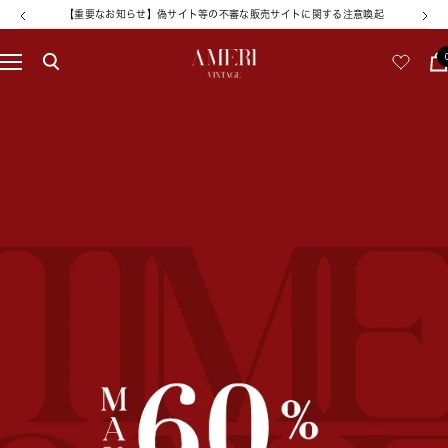
コ
【重要なお知らせ】偽サイト等の不審な販売サイトに関する注意喚起
戻
次
ン
る
へ
テ
AMERI
ナ
ン
ビ
ツ
VINTAGE
ゲ
へ
ー
ス
シ
キ
ョ
ッ
ン
プ