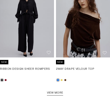
NEW
NEW
RIBBON DESIGN SHEER ROMPERS
2WAY DRAPE VELOUR TOP
ブ
ボ
ブ
バ
ブ
ラ
ル
ル
タ
ラ
ッ
ド
ー
ー
ウ
VIEW MORE
ク
ー
イ
ン
エ
ロ
ー