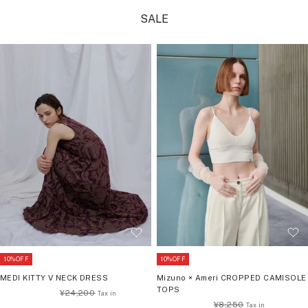
SALE
10%OFF
10%OFF
MEDI KITTY V NECK DRESS
Mizuno × Ameri CROPPED CAMISOLE
TOPS
通
¥24,200
通
¥8,250
常