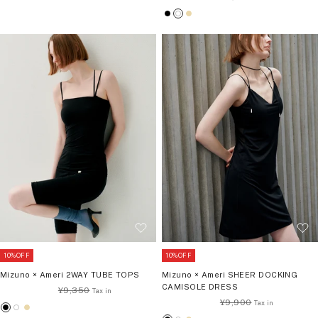
常
価
ブ
ホ
ベ
価
格
ラ
ワ
ー
格
ッ
イ
ジ
ク
ト
ュ
10%OFF
10%OFF
Mizuno × Ameri 2WAY TUBE TOPS
Mizuno × Ameri SHEER DOCKING
CAMISOLE DRESS
通
¥9,350
通
¥9,900
常
ブ
ホ
ベ
常
価