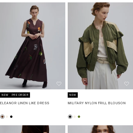
NEW
NEW
PRE ORDER
MILITARY NYLON FRILL BLOUSON
ELEANOR LINEN LIKE DRESS
ブ
ア
カ
ブ
ア
ブ
ラ
イ
ー
ラ
イ
ラ
ッ
ボ
キ
ウ
ボ
ッ