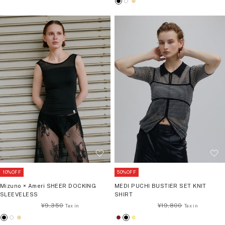
ブ
ホ
ベ
ラ
ワ
ー
価
格
ラ
ワ
ー
ッ
イ
ジ
格
ッ
イ
ジ
ク
ト
ュ
ク
ト
ュ
10%OFF
50%OFF
Mizuno × Ameri SHEER DOCKING
MEDI PUCHI BUSTIER SET KNIT
SLEEVELESS
SHIRT
通
通
¥9,350
¥19,800
常
常
ブ
ホ
ベ
ボ
ブ
イ