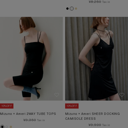
通
¥8,250
常
常
価
ブ
ホ
ベ
価
格
ラ
ワ
ー
格
ッ
イ
ジ
ク
ト
ュ
10%OFF
10%OFF
Mizuno × Ameri 2WAY TUBE TOPS
Mizuno × Ameri SHEER DOCKING
CAMISOLE DRESS
通
¥9,350
通
¥9,900
常
ブ
ホ
ベ