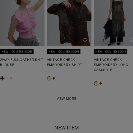
NEW
COMING SOON
NEW
COMING SOON
NEW
COMING SOON
2WAY FULL GATHER KNIT
VINTAGE CHECK
VINTAGE CHECK
BLOUSE
EMBROIDERY SHIRT
EMBROIDERY LONG
CAMISOLE
ブ
ア
ピ
ベ
ブ
ベ
ブ
ラ
イ
ン
ー
ラ
ー
ラ
ッ
ボ
ク
ジ
ウ
ジ
ウ
ク
リ
ュ
ン
VIEW MORE
ュ
ン
ー
NEW ITEM