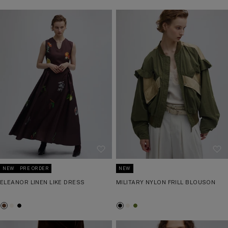
NEW
NEW
PRE ORDER
MILITARY NYLON FRILL BLOUSON
ELEANOR LINEN LIKE DRESS
ブ
ア
カ
ブ
ア
ブ
ラ
イ
ー
ラ
イ
ラ
ッ
ボ
キ
ウ
ボ
ッ