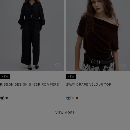
NEW
NEW
RIBBON DESIGN SHEER ROMPERS
2WAY DRAPE VELOUR TOP
ブ
ボ
ブ
バ
ブ
ラ
ル
ル
タ
ラ
ッ
ド
ー
ー
ウ
VIEW MORE
ク
ー
イ
ン
エ
ロ