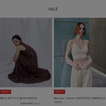
ー
SALE
10%OFF
10%OFF
MEDI KITTY V NECK DRESS
Mizuno × Ameri CROPPED CAMISOLE
TOPS
通
¥24,200