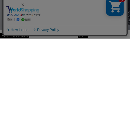
サービスの向上やユーザーにより快適なサービスを提供するためにデータを活用してい
ます。当サービスの
プライバシーポリシー
に基づいたデータ利⽤に同意をお願いいたしま
す。
許可する
拒否する
NEW
PRE ORDER
NEW
ELEANOR LINEN LIKE DRESS
DEFORMATION SHOULDER CU
ブ
ア
ブ
ア
ラ
ネ
ラ
イ
ラ
イ
イ
イ
ウ
ボ
ッ
ボ
ト
ビ
ン
リ
ク
リ
ブ
ー
VIEW MORE
ー
ー
ル
ー