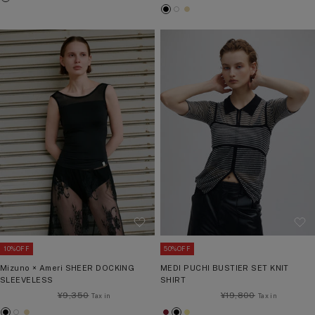
常
価
ブ
ホ
ベ
ラ
ワ
ー
価
格
ラ
ワ
ー
ッ
イ
ジ
格
ッ
イ
ジ
ク
ト
ュ
ク
ト
ュ
10%OFF
50%OFF
Mizuno × Ameri SHEER DOCKING
MEDI PUCHI BUSTIER SET KNIT
SLEEVELESS
SHIRT
通
通
¥9,350
¥19,800
常
常