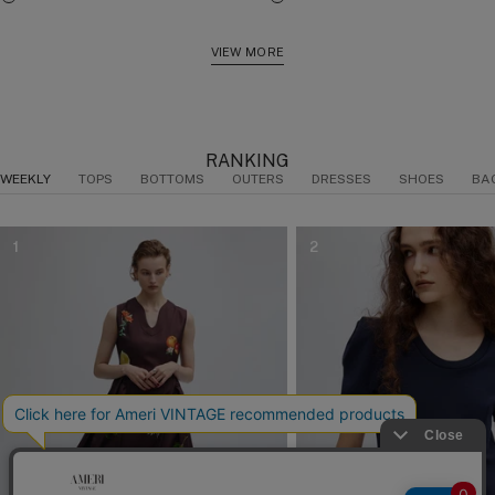
ブ
ホ
ベ
ボ
ブ
イ
価
価
ラ
ワ
ー
ル
ラ
エ
格
格
ッ
イ
ジ
ド
ッ
ロ
VIEW MORE
ク
ト
ュ
ー
ク
ー
RANKING
WEEKLY
TOPS
BOTTOMS
OUTERS
DRESSES
SHOES
BA