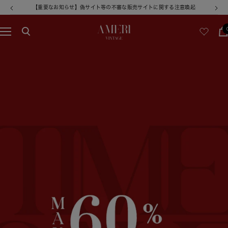
コ
【重要なお知らせ】偽サイト等の不審な販売サイトに関する注意喚起
戻
次
ン
る
へ
テ
AMERI
ナ
ン
ビ
ツ
VINTAGE
ゲ
へ
ー
ス
シ
キ
ョ
ッ
ン
プ