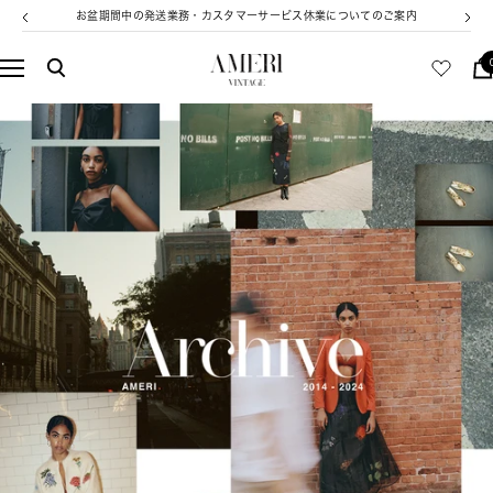
コ
お盆期間中の発送業務・カスタマーサービス休業についてのご案内
戻
次
ン
る
へ
テ
AMERI
ナ
ン
VINTAGE
ビ
ツ
ゲ
へ
ー
ス
シ
キ
ョ
ッ
ン
プ