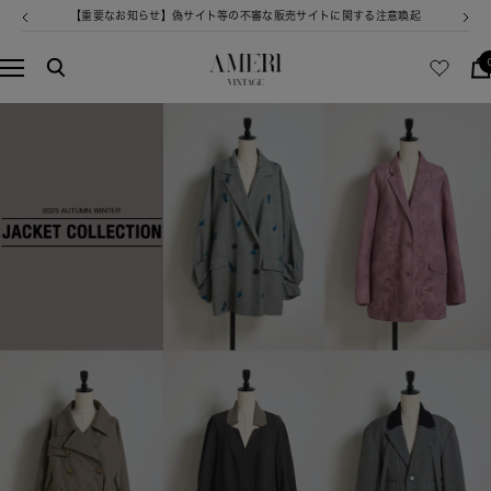
コ
【重要なお知らせ】偽サイト等の不審な販売サイトに関する注意喚起
戻
次
ン
る
へ
テ
AMERI
ナ
ン
VINTAGE
ビ
ツ
ゲ
へ
ー
ス
シ
キ
ョ
ッ
ン
プ