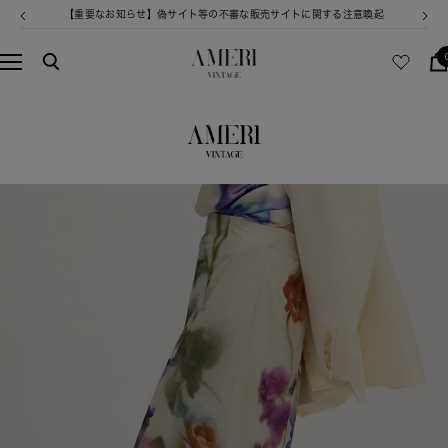
コ
お盆期間中の発送業務・カスタマーサービス休業についてのご案内
戻
次
ン
る
へ
テ
AMERI
ナ
ン
VINTAGE
ビ
ツ
ゲ
へ
ー
ス
シ
キ
ョ
ッ
ン
プ