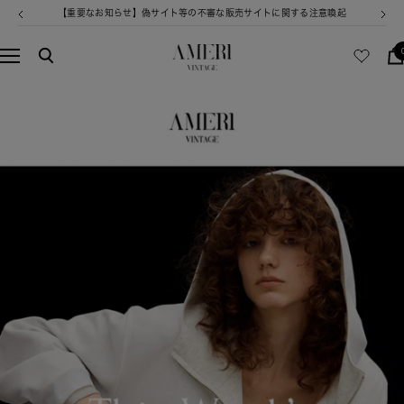
コ
お盆期間中の発送業務・カスタマーサービス休業についてのご案内
戻
次
ン
る
へ
テ
AMERI
ナ
ン
VINTAGE
ビ
ツ
ゲ
へ
ー
ス
シ
キ
ョ
ッ
ン
プ