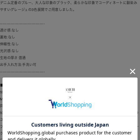
デニム定番のブルー、大人な印象のブラック、柔らかな印象でコーディネートに馴染み
やすいグレージュの3色展開でご用意しました。
---------------------------------
透け感:なし
裏地:なし
伸縮性:なし
光沢感:なし
生地の厚さ:普通
お手入れ方法:手洗い可
---------------------------------
■CONES BOSS
1879年インディアナ州インディアナポリスで創業したThe C. B. Cones & Son
Manufacturing .Companyのファクトリーブランド。
同社は労働者のためのオーバーオール、シャツや他の衣類を製造しました。
100年以上前から存在するワークウエアブランドの中でもユニオン ラベルの最も初期の
ユーザーの一つでした。
ブランド名でもあるCONES(円錐形)の形が似ていることから“ランタン”がシンボルマー
クでチェンジボタンにも刻印されています。