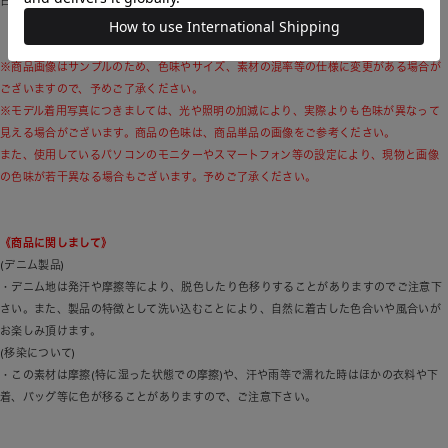
日本では知る人ぞ知るヴィンテージワークブランドの一つです。
※商品画像はサンプルのため、色味やサイズ、素材の混率等の仕様に変更がある場合が
ございますので、予めご了承ください。
※モデル着用写真につきましては、光や照明の加減により、実際よりも色味が異なって
見える場合がございます。商品の色味は、商品単品の画像をご参考ください。
また、使用しているパソコンのモニターやスマートフォン等の設定により、現物と画像
の色味が若干異なる場合もございます。予めご了承ください。
《商品に関しまして》
(デニム製品)
・デニム地は発汗や摩擦等により、脱色したり色移りすることがありますのでご注意下
さい。また、製品の特徴として洗い込むことにより、自然に着古した色合いや風合いが
お楽しみ頂けます。
(移染について)
・この素材は摩擦(特に湿った状態での摩擦)や、汗や雨等で濡れた時はほかの衣料や下
着、バッグ等に色が移ることがありますので、ご注意下さい。