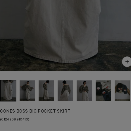
ズ
ー
ム
イ
ン
CONES BOSS BIG POCKET SKIRT
(0124209910410)