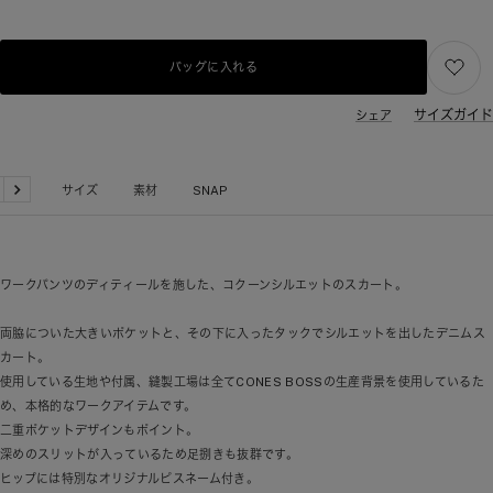
バッグに入れる
サイズガイド
シェア
品詳細
サイズ
素材
SNAP
戻
次
る
へ
ワークパンツのディティールを施した、コクーンシルエットのスカート。
両脇についた大きいポケットと、その下に入ったタックでシルエットを出したデニムス
カート。
使用している生地や付属、縫製工場は全てCONES BOSSの生産背景を使用しているた
め、本格的なワークアイテムです。
二重ポケットデザインもポイント。
深めのスリットが入っているため足捌きも抜群です。
ヒップには特別なオリジナルピスネーム付き。