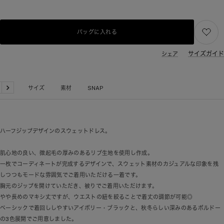
バッグに入れる
サイズガイド
シェア
品詳細
サイズ
素材
SNAP
戻
次
る
へ
ハーフジップデザインのスウェットドレス。
肌心地の良い、微起毛の厚みのあるリブ生地を使用し作成。
一枚でコーディネートが完成するデザインで、スウェット素材のカジュアルな印象を残
しつつもモードな雰囲気でご着用いただける一着です。
胸元のジップを開けていただき、被りでご着用いただけます。
やや長めのマキシ丈ですが、ウエストの紐を絞ることで着丈の調節が可能◎
ベーシックで着回ししやすいアイボリー・ブラックと、秋冬らしい深みのあるボルドー
の3色展開でご用意しました。