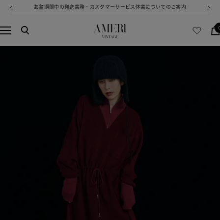
コ
お盆期間中の発送業務・カスタマーサービス休業についてのご案内
戻
次
ン
る
へ
テ
AMERI
ナ
ン
VINTAGE
ビ
ツ
ゲ
へ
ー
ス
シ
キ
ョ
ッ
ン
プ