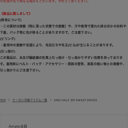
の色味が若干異なる場合もございます。予めご了承ください。
《商品に関しまして》
(移染について)
・この素材は摩擦（特に湿った状態での摩擦）や、汗や雨等で濡れた時はほかの衣料や
下着、バッグ等に色が移ることがありますので、ご注意下さい。
(ピリング)
・着用中の摩擦や洗濯により、毛羽立ちや毛玉(ピル)が生じることがあります。
(引っ掛け)
この製品は、糸及び編組織の性質上引っ掛け・引っ掛かりやすい性質を持っておりま
す。着用時にベルト・バッグ・アクセサリー・周囲の壁等、表面の粗い物との摩擦や、
引っ掛かりにご注意下さい。
TOP
クーポン対象アイテム一覧
UND HALF ZIP SWEAT DRESS
Amate会員