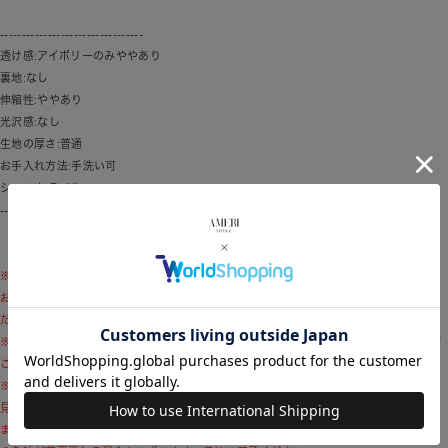
---------------------------------
透け感:アイボリーのみややあり
裏地:なし
伸縮性:ややあり
光沢感:なし
生地の厚さ:普通
お手入れ方法:手洗い可
シーン:トラベル
---------------------------------
※ブランドロゴのリニューアル移行期間に伴い、モデル着用商品および商品単体画像と
お届け予定の商品とで付属品のロゴデザインが異なる場合がございます。予めご了承く
ださい。
※商品画像はサンプルのため、色味やサイズ、素材の混率等の仕様に変更がある場合が
ございますので、予めご了承ください。
※モデル着用写真につきましては、光や照明の加減により、実際よりも色味が異なって
見える場合がございます。商品の色味は、商品単品の画像をご参考ください。
また、使用しているパソコンのモニターやスマートフォン等の設定により、現物と画像