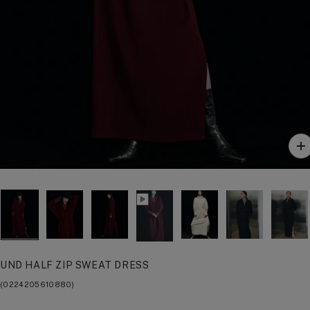
ズ
ー
ム
イ
ン
UND HALF ZIP SWEAT DRESS
(0224205610880)