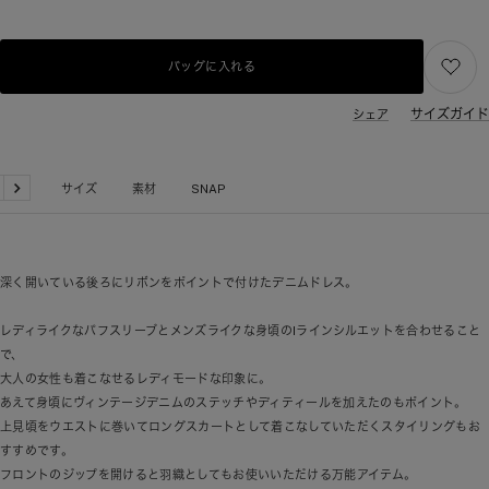
バッグに入れる
サイズガイド
シェア
品詳細
サイズ
素材
SNAP
戻
次
る
へ
深く開いている後ろにリボンをポイントで付けたデニムドレス。
レディライクなパフスリーブとメンズライクな身頃のIラインシルエットを合わせること
で、
大人の女性も着こなせるレディモードな印象に。
あえて身頃にヴィンテージデニムのステッチやディティールを加えたのもポイント。
上見頃をウエストに巻いてロングスカートとして着こなしていただくスタイリングもお
すすめです。
フロントのジップを開けると羽織としてもお使いいただける万能アイテム。