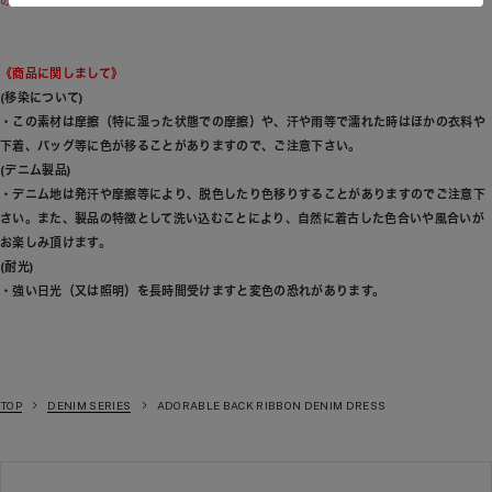
の色味が若干異なる場合もございます。予めご了承ください。
《商品に関しまして》
(移染について)
・この素材は摩擦（特に湿った状態での摩擦）や、汗や雨等で濡れた時はほかの衣料や
下着、バッグ等に色が移ることがありますので、ご注意下さい。
(デニム製品)
・デニム地は発汗や摩擦等により、脱色したり色移りすることがありますのでご注意下
さい。また、製品の特徴として洗い込むことにより、自然に着古した色合いや風合いが
お楽しみ頂けます。
(耐光)
・強い日光（又は照明）を長時間受けますと変色の恐れがあります。
TOP
DENIM SERIES
ADORABLE BACK RIBBON DENIM DRESS