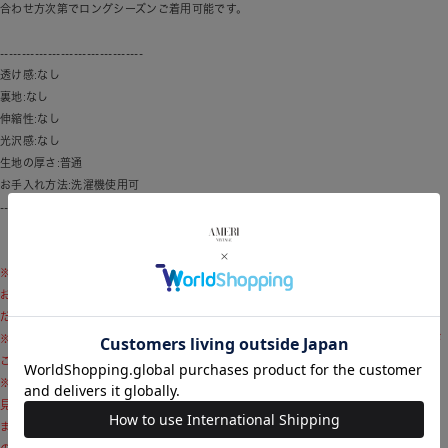
合わせ方次第でロングシーズンご着用可能です。
---------------------------------
透け感:なし
裏地:なし
伸縮性:なし
光沢感:なし
生地の厚さ:普通
お手入れ方法:洗濯機使用可
---------------------------------
※ブランドロゴのリニューアル移行期間に伴い、モデル着用商品および商品単体画像と
お届け予定の商品とで付属品のロゴデザインが異なる場合がございます。予めご了承く
ださい。
※商品画像はサンプルのため、色味やサイズ、素材の混率等の仕様に変更がある場合が
ございますので、予めご了承ください。
※モデル着用写真につきましては、光や照明の加減により、実際よりも色味が異なって
見える場合がございます。商品の色味は、商品単品の画像をご参考ください。
また、使用しているパソコンのモニターやスマートフォン等の設定により、現物と画像