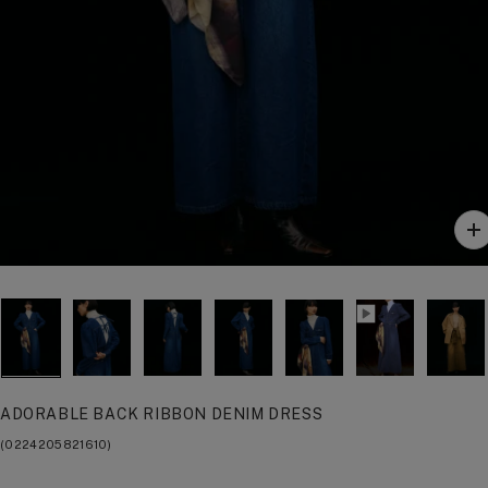
ズ
ー
ム
イ
ン
ADORABLE BACK RIBBON DENIM DRESS
(0224205821610)