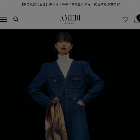
コ
【重要なお知らせ】偽サイト等の不審な販売サイトに関する注意喚起
戻
次
ン
る
へ
テ
AMERI
ナ
ン
VINTAGE
ビ
ツ
ゲ
へ
ー
ス
シ
キ
ョ
ッ
ン
プ