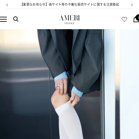
コ
【重要なお知らせ】偽サイト等の不審な販売サイトに関する注意喚起
戻
次
ン
る
へ
テ
AMERI
ナ
ン
VINTAGE
ビ
ツ
ゲ
へ
ー
ス
シ
キ
ョ
ッ
ン
プ