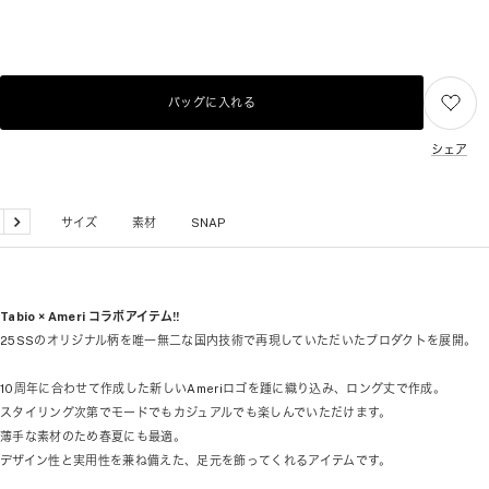
バッグに入れる
シェア
品詳細
サイズ
素材
SNAP
戻
次
る
へ
Tabio × Ameri コラボアイテム!!
25SSのオリジナル柄を唯一無二な国内技術で再現していただいたプロダクトを展開。
10周年に合わせて作成した新しいAmeriロゴを踵に織り込み、ロング丈で作成。
スタイリング次第でモードでもカジュアルでも楽しんでいただけます。
薄手な素材のため春夏にも最適。
デザイン性と実用性を兼ね備えた、足元を飾ってくれるアイテムです。