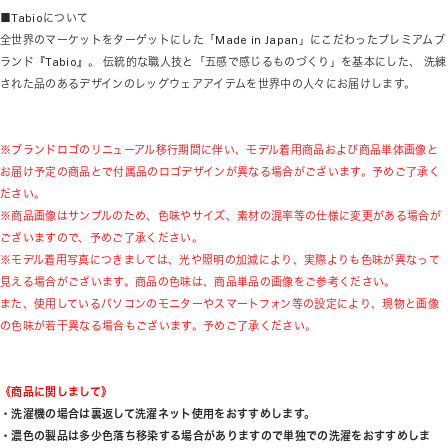
■Tabioについて
全世界のマーケットをターゲットにした「Made in Japan」にこだわったプレミアムブ
ランド『Tabio』。 伝統的な職人技と「五感で感じるものづくり」を基本にした、 洗練
された品のあるデザインのレッグウェアアイテムを世界中の人々にお届けします。
※ブランドロゴのリニューアル移行期間に伴い、モデル着用商品および商品単体画像と
お届け予定の商品とで付属品のロゴデザインが異なる場合がございます。予めご了承く
ださい。
※商品画像はサンプルのため、色味やサイズ、素材の混率等の仕様に変更がある場合が
ございますので、予めご了承ください。
※モデル着用写真につきましては、光や照明の加減により、実際よりも色味が異なって
見える場合がございます。商品の色味は、商品単品の画像をご参考ください。
また、使用しているパソコンのモニターやスマートフォン等の設定により、現物と画像
の色味が若干異なる場合もございます。予めご了承ください。
《商品に関しまして》
・洗濯機の場合は裏返して洗濯ネット使用をおすすめします。
・濃色の製品は多少色落ち移染する場合がありますので単独での洗濯をおすすめしま