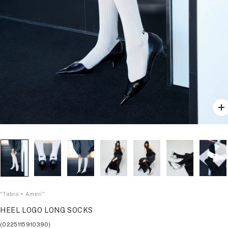
ズ
ー
ム
イ
ン
"Tabio × Ameri"
HEEL LOGO LONG SOCKS
(0225115910390)