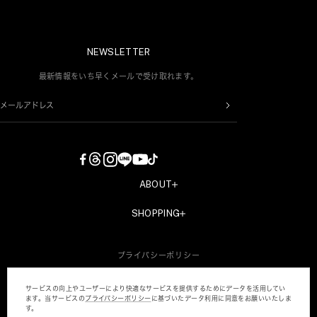
NEWSLETTER
最新情報をいち早くメールで受け取れます。
メールアドレス
ABOUT
COMPANY
SHOPPING
RECRUIT
新規会員登録
CONTACT
プライバシーポリシー
会員情報変更
特定商取引法・古物営業法に基づく表記
AMERI MEMBERS CLUBについて
サービスの向上やユーザーにより快適なサービスを提供するためにデータを活用してい
ます。当サービスの
プライバシーポリシー
に基づいたデータ利⽤に同意をお願いいたしま
パスワードを忘れた方へ
す。