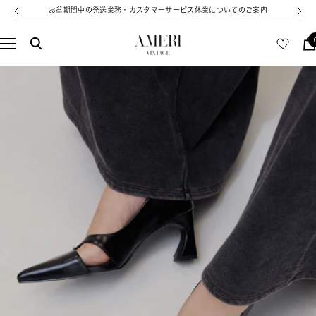
コ
お盆期間中の発送業務・カスタマーサービス休業についてのご案内
戻
次
ン
る
へ
テ
AMERI
ナ
ン
VINTAGE
ビ
ツ
ゲ
へ
ー
ス
シ
キ
ョ
ッ
ン
プ