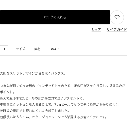
バッグに入れる
サイズガイド
シェア
品詳細
サイズ
素材
SNAP
戻
次
る
へ
大胆なスリットデザインが目を惹くパンプス。
つま先が細く尖った形のポインテッドトゥのため、足の甲がスッキリ美しく見えるのが
ポイント。
あえて変形させたヒールの形が特徴的で良いアクセントに。
中敷きにクッションを入れることで、7cmヒールでもつま先に負担がかかりにくく、
長時間の着用でも疲れにくいよう設定しました。
普段使いはもちろん、オケージョンシーンでも活躍する万能アイテムです。