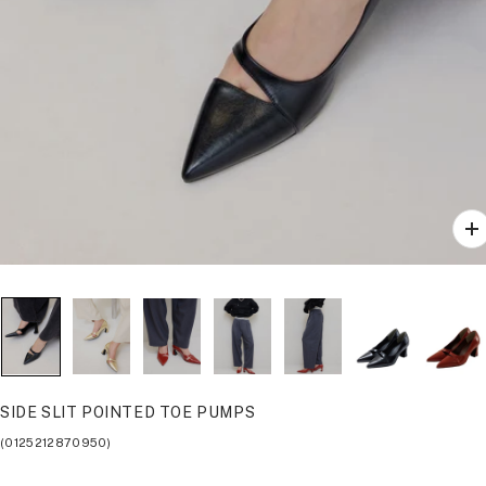
ズ
ー
ム
イ
ン
SIDE SLIT POINTED TOE PUMPS
(0125212870950)