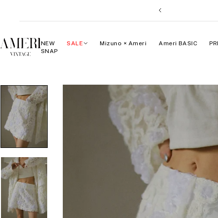
コ
戻
ン
る
テ
ン
AMERI
NEW
SALE
Mizuno × Ameri
Ameri BASIC
PR
ツ
SNAP
VINTAGE
へ
ス
キ
ッ
プ