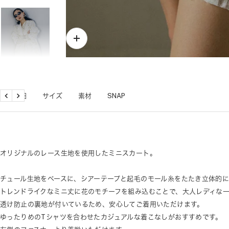
ズ
ー
ム
イ
ン
商品詳細
サイズ
素材
SNAP
戻
次
る
へ
オリジナルのレース生地を使用したミニスカート。
チュール生地をベースに、シアーテープと起毛のモール糸をたたき立体的
トレンドライクなミニ丈に花のモチーフを組み込むことで、大人レディな
透け防止の裏地が付いているため、安心してご着用いただけます。
ゆったりめのTシャツを合わせたカジュアルな着こなしがおすすめです。