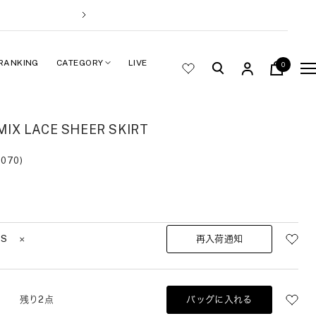
次
へ
RANKING
CATEGORY
LIVE
0
ナ
ビ
ゲ
ー
IX LACE SHEER SKIRT
シ
ョ
070)
ン
XS
再入荷通知
S
残り2点
バッグに入れる