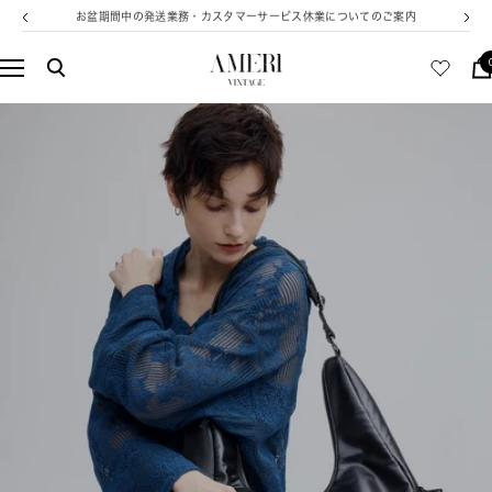
コ
お盆期間中の発送業務・カスタマーサービス休業についてのご案内
戻
次
ン
る
へ
テ
AMERI
ナ
ン
VINTAGE
ビ
ツ
ゲ
へ
ー
ス
シ
キ
ョ
ッ
ン
プ