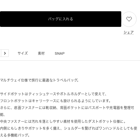
バッグに入れる
シェア
品詳細
サイズ
素材
SNAP
戻
次
る
へ
マルチウェイ仕様で旅行に最適なトラベルバッグ。
サイドポケットはティッシュケースやボトルホルダーとして使えて、
フロントポケットはキャリーケースにも掛けられるようにしています。
さらに、底面ファスナーには靴収納、背面ポケットにはパスポートや充電器を整理可
能、
中央ファスナーには汚れを落としやすい素材を使用したダストポケット仕様に。
内側にもしきりやポケットを多く備え、ショルダーを繋げればワンハンドルとしても使
える多機能バッグ。