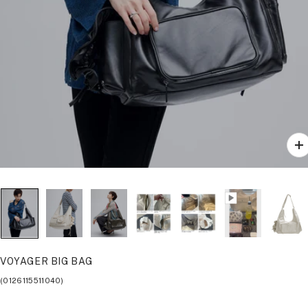
ズ
ー
ム
イ
ン
VOYAGER BIG BAG
(0126115511040)