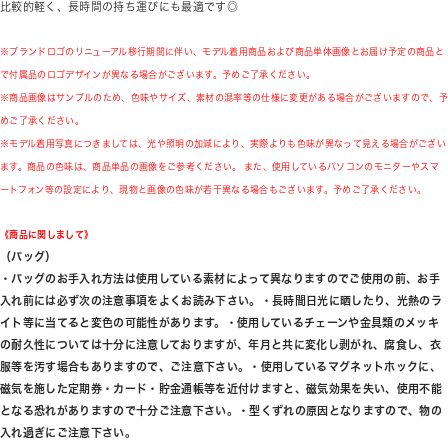
比較的軽く、長時間の持ち運びにも最適です◎
※ブランドロゴのリニューアル移行期間に伴い、モデル着用商品および商品単体画像とお届け予定の商品と
で付属品のロゴデザインが異なる場合がございます。予めご了承ください。
※商品画像はサンプルのため、色味やサイズ、素材の混率等の仕様に変更がある場合がございますので、予
めご了承ください。
※モデル着用写真につきましては、光や照明の加減により、実際よりも色味が異なって見える場合がござい
ます。商品の色味は、商品単品の画像をご参考ください。 また、使用しているパソコンのモニターやスマ
ートフォン等の設定により、現物と画像の色味が若干異なる場合もございます。予めご了承ください。
《商品に関しまして》
（バッグ）
・バッグのお手入れ方法は使用している素材によって異なりますのでご使用の前、お手
入れ前には必ず次の注意事項をよくお読み下さい。・長時間日光に晒したり、光熱のラ
イト等に当てると変色の可能性があります。・使用しているチェーンや金具類のメッキ
の耐久性については十分に注意しておりますが、年月と共に変化し剥がれ、腐食し、衣
服等を汚す場合もありますので、ご注意下さい。・使用しているマグネットホックに、
磁気を施した定期券・カード・貯金通帳等を近付けますと、磁気効果を失い、使用不能
となる恐れがありますので十分ご注意下さい。・型くずれの原因となりますので、物の
入れ過ぎにご注意下さい。