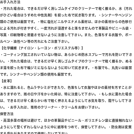
お手入れ方法
・汚れた場合は、できるだけ早く消しゴムタイプのクリーナーで軽く擦るか、水（汚れ
がひどい場合はうすめた中性洗剤）を絞った布で拭き取ります。・シンナーやベンジン
類のご使用は厳禁です。・特に塩化ビニルやエナメル素材は、ほかの素材からの色移行
による汚れが付きやすく、一度汚れが浸透すると落ちませんので革製品やビニール袋・
写真・印刷物等と密着させないように注意して下さい。また、色落ちする衣服や、ボー
ルペン・油性ペン等の汚れにもご注意下さい。
【化学繊維（ナイロン・レーヨン・ポリエステル等）】
・コーティング加工されいていない物は、あらかじめ防水スプレーで汚れを防いで下さ
い。・汚れた場合は、できるだけ早く消しゴムタイプのクリーナーで軽く擦るか、ぬる
ま湯を絞った布で輪ジミにならないように叩いて拭きます。・布製でも、丸洗いは厳禁
です。シンナーやベンジン類の使用も厳禁です。
【皮革】
・水に濡れると、色ムラやシミができたり、色落ちして衣服やほかの素材を汚すことが
ありますので、雨の日や汗をかいた時は、特に注意して下さい。・もし水に濡れた場合
は、できるだけ早く柔らかい布で軽く押さえるようにして水気を取り、陰干しして下さ
い。・お手入れは、専用のクリーナー・クリームをお使い下さい。
保管方法
・高温多湿の場所は避けて、ほかの革製品やビニール・ポリエチレン袋に直接触れない
ようにして型くずれしないように中に紙等をつめて、保管して下さい。・防虫剤は変質
する恐れがありますので使用しないで下さい。