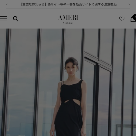
コ
【重要なお知らせ】偽サイト等の不審な販売サイトに関する注意喚起
戻
次
ン
る
へ
テ
AMERI
ナ
ン
VINTAGE
ビ
ツ
ゲ
へ
ー
ス
シ
キ
ョ
ッ
ン
プ