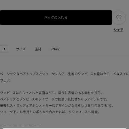
バッグに入れる
シェア
品詳細
サイズ
素材
SNAP
戻
次
る
へ
ベーシックなベアトップスとショーツにシアー生地のワンピースを重ねたモードなスイム
ウェア。
ワンピースはさらっとした表面ながら、織りに表情のある素材を採用。
ベアトップとワンピースのレイヤードで程よい肌見せが叶うアイテムです。
華奢なストラップとアシンメトリーなデザインが女性らしさを引き立てる1枚。
ショーツ下にお手持ちのボトムを合わせれば、タウンユースも可能。
---------------------------------