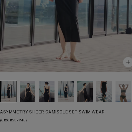
ズ
ー
ム
イ
ン
ASYMMETRY SHEER CAMISOLE SET SWIM WEAR
(0126115571140)