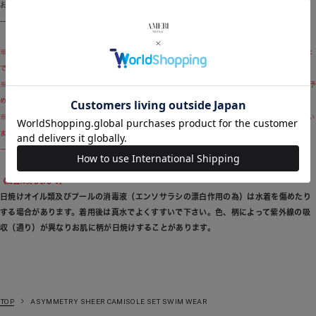
お手入れ方法:手洗い可
---------------------------------
※ブランドロゴのリニューアル移行期間に伴い、モデル着用商品および商品単体画像とお届け予定の商品と
で付属品のロゴデザインが異なる場合がございます。予めご了承ください。
※商品画像はサンプルのため、色味やサイズ、素材の混率等の仕様に変更がある場合がございますので、予
めご了承ください。
※モデル着用写真につきましては、光や照明の加減により、実際よりも色味が異なって見える場合がござい
ます。商品の色味は、商品単品の画像をご参考ください。 また、使用しているパソコンのモニターやスマ
ートフォン等の設定により、現物と画像の色味が若干異なる場合もございます。予めご了承ください。
《商品に関しまして》
日焼けオイル類及びプールの消毒液（エンソサラシの漂白作用の為）は水着を傷めたり
する場合があります。着用後は真水でよくすすいで下さい。色、柄によって紫外線の吸
収（通り）が異なりお肌に柄が日焼けすることがあります。
TOP
ASYMMETRY SHEER CAMISOLE SET SWIM WEAR