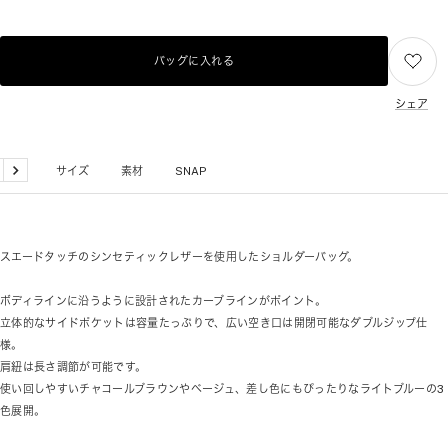
バッグに入れる
シェア
品詳細
サイズ
素材
SNAP
戻
次
る
へ
スエードタッチのシンセティックレザーを使用したショルダーバッグ。
ボディラインに沿うように設計されたカーブラインがポイント。
立体的なサイドポケットは容量たっぷりで、広い空き口は開閉可能なダブルジップ仕
様。
肩紐は長さ調節が可能です。
使い回しやすいチャコールブラウンやベージュ、差し色にもぴったりなライトブルーの3
色展開。