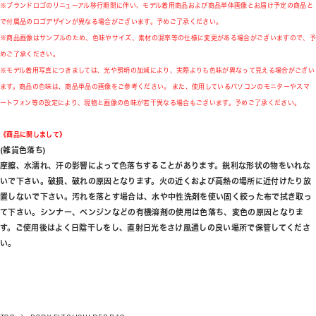
※ブランドロゴのリニューアル移行期間に伴い、モデル着用商品および商品単体画像とお届け予定の商品と
で付属品のロゴデザインが異なる場合がございます。予めご了承ください。
※商品画像はサンプルのため、色味やサイズ、素材の混率等の仕様に変更がある場合がございますので、予
めご了承ください。
※モデル着用写真につきましては、光や照明の加減により、実際よりも色味が異なって見える場合がござい
ます。商品の色味は、商品単品の画像をご参考ください。 また、使用しているパソコンのモニターやスマ
ートフォン等の設定により、現物と画像の色味が若干異なる場合もございます。予めご了承ください。
《商品に関しまして》
(雑貨色落ち)
摩擦、水濡れ、汗の影響によって色落ちすることがあります。鋭利な形状の物をいれな
いで下さい。破損、破れの原因となります。火の近くおよび高熱の場所に近付けたり放
置しないで下さい。汚れを落とす場合は、水や中性洗剤を使い固く絞った布で拭き取っ
て下さい。シンナー、ベンジンなどの有機溶剤の使用は色落ち、変色の原因となりま
す。ご使用後はよく日陰干しをし、直射日光をさけ風通しの良い場所で保管してくださ
い。