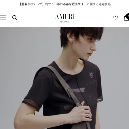
コ
【重要なお知らせ】偽サイト等の不審な販売サイトに関する注意喚起
戻
次
ン
る
へ
テ
AMERI
ナ
ン
VINTAGE
ビ
ツ
ゲ
へ
ー
ス
シ
キ
ョ
ッ
ン
プ