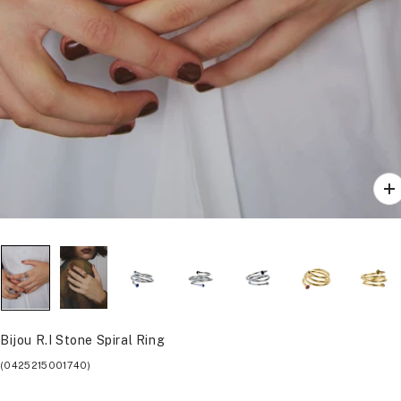
ズ
ー
ム
イ
ン
Bijou R.I Stone Spiral Ring
(0425215001740)