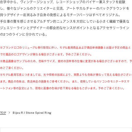
在学中から、ヴィンテージショップ、レコードショップのバイヤー兼スタッフを経験
し、様々なジャンルのクリエイターと交流、アートやカルチャーのバックグラウンドを
持つデザイナー岩渕るみ子自身の発想によるモチーフパーツはすべてオリジナル。
手仕事の贅を感じさせるアルチザン的ニュアンスを大切にしている小さく繊細で優美な
ジュエリーラインとデザイナーの都会的なセンスがポイントとなるアクセサリーライン
の2つのラインに分かれている。
※ブランドロゴのリニューアル移行期間に伴い、モデル着用商品および商品単体画像とお届け予定の商品と
で付属品のロゴデザインが異なる場合がございます。予めご了承ください。
※商品画像はサンプルのため、色味やサイズ、素材の混率等の仕様に変更がある場合がございますので、予
めご了承ください。
※モデル着用写真につきましては、光や照明の加減により、実際よりも色味が異なって見える場合がござい
ます。商品の色味は、商品単品の画像をご参考ください。 また、使用しているパソコンのモニターやスマ
ートフォン等の設定により、現物と画像の色味が若干異なる場合もございます。予めご了承ください。
TOP
Bijou R.I Stone Spiral Ring