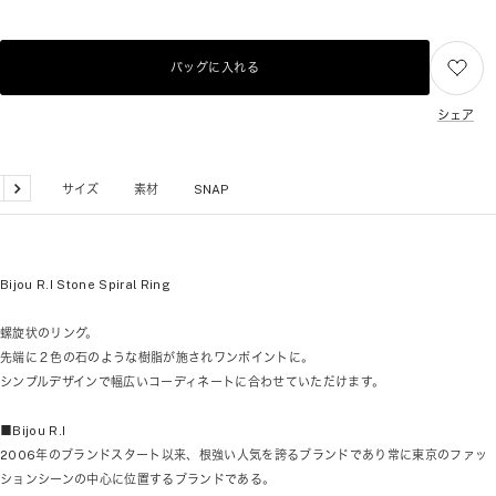
バッグに入れる
シェア
品詳細
サイズ
素材
SNAP
戻
次
る
へ
Bijou R.I Stone Spiral Ring
螺旋状のリング。
先端に２色の石のような樹脂が施されワンポイントに。
シンプルデザインで幅広いコーディネートに合わせていただけます。
■Bijou R.I
2006年のブランドスタート以来、根強い人気を誇るブランドであり常に東京のファッ
ションシーンの中心に位置するブランドである。