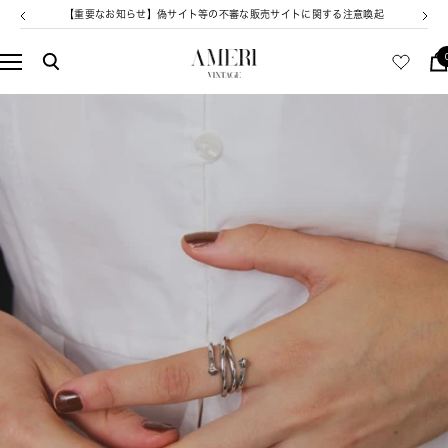
コ
【重要なお知らせ】偽サイト等の不審な販売サイトに関する注意喚起
戻
次
ン
る
へ
テ
AMERI
ナ
ン
VINTAGE
ビ
ツ
ゲ
へ
ー
ス
シ
キ
ョ
ッ
ン
プ