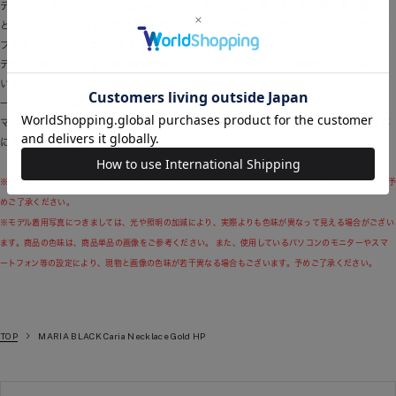
デンマークのコペンハーゲン出身のマリア・ブラックは、美しさと芸術性を兼ね備える
というコンセプトの下、他にはない独自のデザインでデイリーウエアがワンランクアッ
プするアーバンジュエリーを大人の女性に発信。
デザインはコレクション毎に特徴があり、マリアのパッションと経験がベースとなって
いる。
一つのピアスで強い主張を表現し、個性的なクリエイティビティを追求。
マリア・ブラックのジュエリーは、着ける人の自由な発想と感性でスタイリングする事
により完成形となる。
※商品画像はサンプルのため、色味やサイズ、素材の混率等の仕様に変更がある場合がございますので、予
めご了承ください。
※モデル着用写真につきましては、光や照明の加減により、実際よりも色味が異なって見える場合がござい
ます。商品の色味は、商品単品の画像をご参考ください。 また、使用しているパソコンのモニターやスマ
ートフォン等の設定により、現物と画像の色味が若干異なる場合もございます。予めご了承ください。
TOP
MARIA BLACK Caria Necklace Gold HP