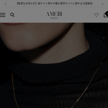
コ
【重要なお知らせ】偽サイト等の不審な販売サイトに関する注意喚起
戻
次
ン
る
へ
テ
AMERI
ナ
ン
VINTAGE
ビ
ツ
ゲ
へ
ー
ス
シ
キ
ョ
ッ
ン
プ