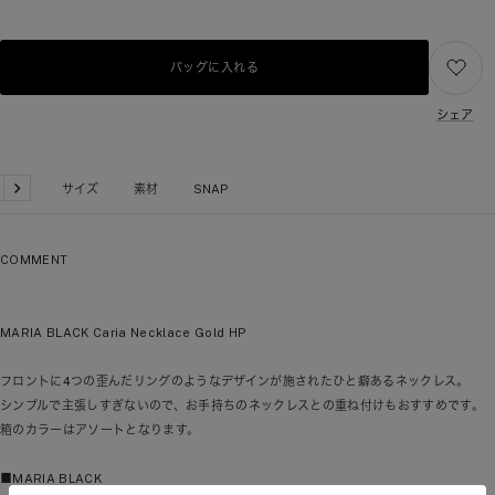
バッグに入れる
シェア
品詳細
サイズ
素材
SNAP
戻
次
る
へ
COMMENT
MARIA BLACK Caria Necklace Gold HP
フロントに4つの歪んだリングのようなデザインが施されたひと癖あるネックレス。
シンプルで主張しすぎないので、お手持ちのネックレスとの重ね付けもおすすめです。
箱のカラーはアソートとなります。
■MARIA BLACK