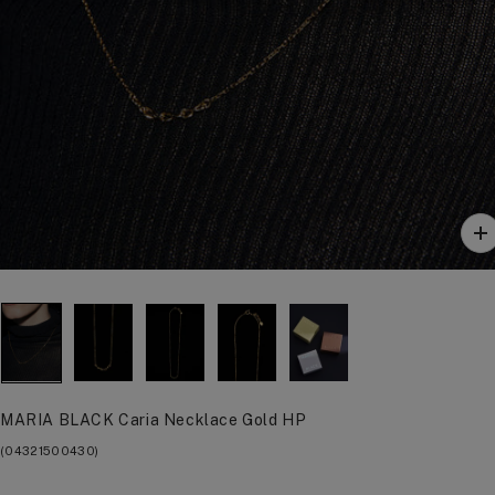
ズ
ー
ム
イ
ン
MARIA BLACK Caria Necklace Gold HP
(04321500430)