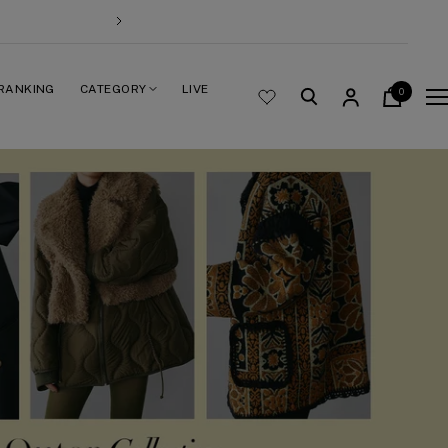
次
へ
RANKING
CATEGORY
LIVE
0
ナ
ビ
ゲ
ー
シ
ョ
ン