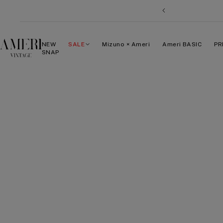
コ
戻
ン
る
テ
ン
AMERI
NEW
SALE
Mizuno × Ameri
Ameri BASIC
PR
ツ
SNAP
VINTAGE
へ
ス
キ
ッ
プ