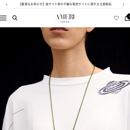
コ
【重要なお知らせ】偽サイト等の不審な販売サイトに関する注意喚起
戻
次
ン
る
へ
テ
AMERI
ナ
ン
VINTAGE
ビ
ツ
ゲ
へ
ー
ス
シ
キ
ョ
ッ
ン
プ