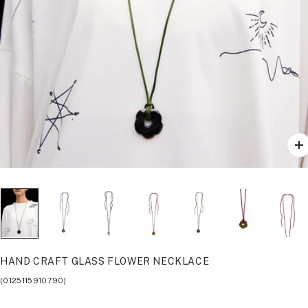
ズ
ー
ム
イ
ン
HAND CRAFT GLASS FLOWER NECKLACE
(0125115910790)