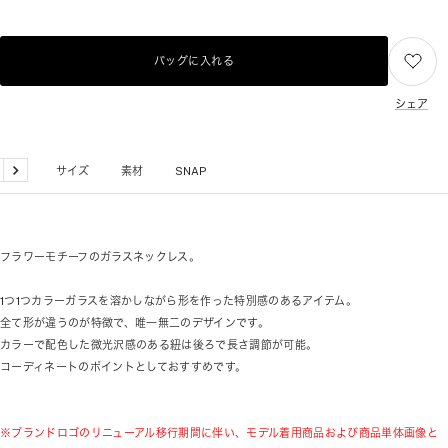
バッグに入れる
シェア
品詳細
サイズ
素材
SNAP
戻
次
る
へ
フラワーモチーフのガラスネックレス。
1つ1つカラーガラスを溶かしながら形を作った特別感のあるアイテム。
全て形が違うのが特徴で、唯一無二のデザインです。
カラーで配色した微光沢感のある紐は後ろで長さ調節が可能。
コーディネートのポイントとしておすすめです。
※ブランドロゴのリニューアル移行期間に伴い、モデル着用商品および商品単体画像と