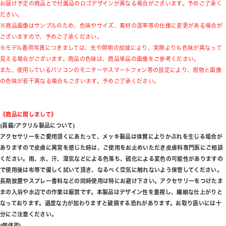
お届け予定の商品とで付属品のロゴデザインが異なる場合がございます。予めご了承く
ださい。
※商品画像はサンプルのため、色味やサイズ、素材の混率等の仕様に変更がある場合が
ございますので、予めご了承ください。
※モデル着用写真につきましては、光や照明の加減により、実際よりも色味が異なって
見える場合がございます。商品の色味は、商品単品の画像をご参考ください。
また、使用しているパソコンのモニターやスマートフォン等の設定により、現物と画像
の色味が若干異なる場合もございます。予めご了承ください。
《商品に関しまして》
(真鍮/アクリル製品について)
アクセサリーをご愛用頂くにあたって、メッキ製品は体質によりかぶれを生じる場合が
ありますので皮膚に異常を感じた時は、ご使用をお止めいただき皮膚科専門医にご相談
ください。雨、水、汗、湿気などによる色落ち、硫化による変色の可能性がありますの
で使用後は布等で優しく拭いて頂き、なるべく空気に触れないよう保管してください。
長期放置やスプレー香料などの同時使用は特にお避け下さい。アクセサリーをつけたま
まの入浴や水辺での作業は厳禁です。本製品はデザイン性を重視し、繊細な仕上がりと
なっております。過度な力が加わりますと破損する恐れがあります。お取り扱いには十
分にご注意ください。
(個体差)