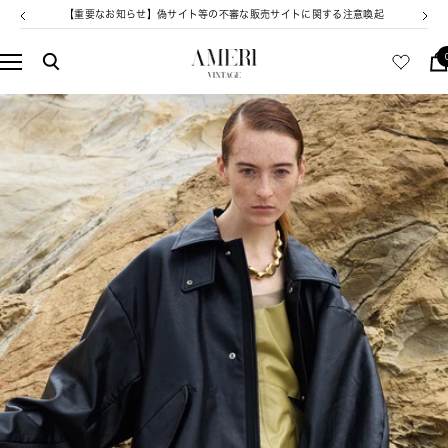
コ
【重要なお知らせ】偽サイト等の不審な販売サイトに関する注意喚起
戻
次
ン
る
へ
テ
AMERI
ナ
ン
VINTAGE
ビ
ツ
ゲ
へ
ー
ス
シ
キ
ョ
ッ
ン
プ