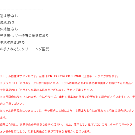
---------------------------------
透け感:なし
裏地:あり
伸縮性:なし
光沢感:レザー特有の光沢感あり
生地の厚さ:厚め
お手入れ方法:クリーニング推奨
---------------------------------
※モデル画像はサンプルです。左袖口にN.HOOLYWOOD COMPILE別注ネームタグが付きます。
※ブランドロゴのリニューアル移行期間に伴い、モデル着用商品および商品単体画像とお届け予定の商品と
で付属品のロゴデザインが異なる場合がございます。予めご了承ください。
※商品画像はサンプルのため、色味やサイズ、素材の混率等の仕様に変更がある場合がございますので、予
めご了承ください。
※モデル着用写真につきましては、光や照明の加減により、実際よりも色味が異なって見える場合がござい
ます。
商品の色味は、商品単品の画像をご参考ください。 また、使用しているパソコンのモニターやスマートフ
ォン等の設定により、現物と画像の色味が若干異なる場合もございます。