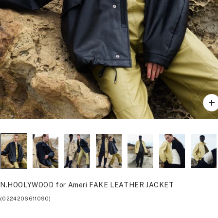
ズ
ー
ム
イ
ン
N.HOOLYWOOD for Ameri FAKE LEATHER JACKET
(0224206611090)