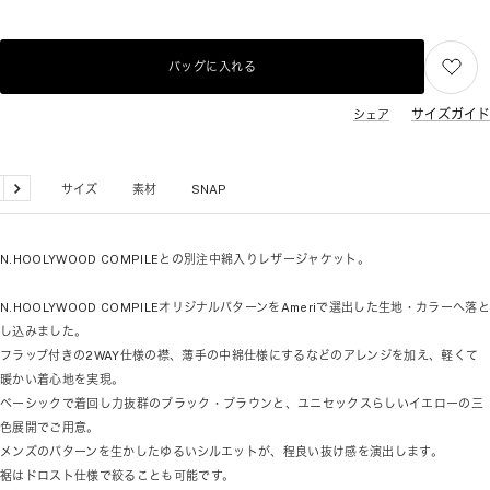
バッグに入れる
サイズガイド
シェア
品詳細
サイズ
素材
SNAP
戻
次
る
へ
N.HOOLYWOOD COMPILEとの別注中綿入りレザージャケット。
N.HOOLYWOOD COMPILEオリジナルパターンをAmeriで選出した生地・カラーへ落と
し込みました。
フラップ付きの2WAY仕様の襟、薄手の中綿仕様にするなどのアレンジを加え、軽くて
暖かい着心地を実現。
ベーシックで着回し力抜群のブラック・ブラウンと、ユニセックスらしいイエローの三
色展開でご用意。
メンズのパターンを生かしたゆるいシルエットが、程良い抜け感を演出します。
裾はドロスト仕様で絞ることも可能です。