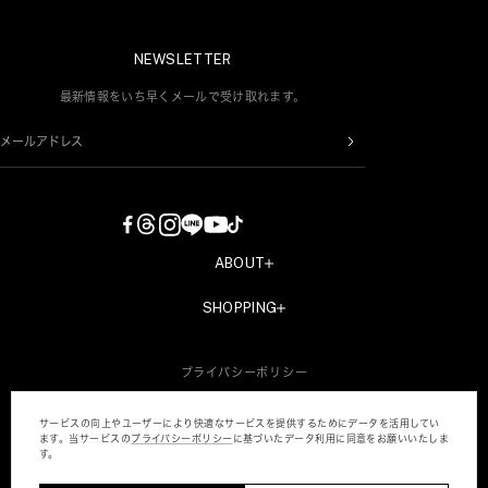
NEWSLETTER
最新情報をいち早くメールで受け取れます。
メールアドレス
ABOUT
COMPANY
SHOPPING
RECRUIT
新規会員登録
CONTACT
プライバシーポリシー
会員情報変更
特定商取引法・古物営業法に基づく表記
AMERI MEMBERS CLUBについて
サービスの向上やユーザーにより快適なサービスを提供するためにデータを活用してい
ます。当サービスの
プライバシーポリシー
に基づいたデータ利⽤に同意をお願いいたしま
パスワードを忘れた方へ
す。
MY PAGE
©B STONE CO.,LTD. ALL RIGHTS RESERVED.