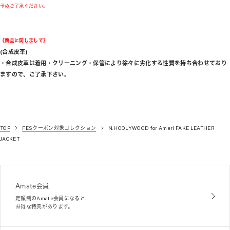
予めご了承ください。
《商品に関しまして》
(合成皮革)
・合成皮革は着用・クリーニング・保管により徐々に劣化する性質を持ち合わせており
ますので、ご了承下さい。
TOP
FESクーポン対象コレクション
N.HOOLYWOOD for Ameri FAKE LEATHER
JACKET
Amate会員
定額制のAmate会員になると
お得な特典があります。