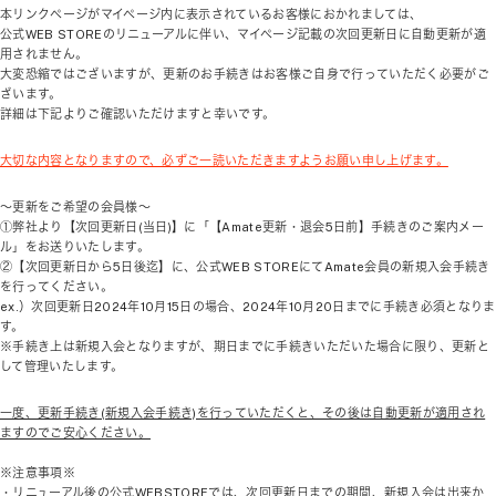
本リンクページがマイページ内に表示されているお客様におかれましては、
公式
WEB STORE
のリニューアルに伴い、マイページ記載の次回更新日に自動更新が適
用されません。
大変恐縮ではございますが、更新のお手続きはお客様ご自身で行っていただく必要がご
ざいます。
詳細は下記よりご確認いただけますと幸いです。
大切な内容となりますので、必ずご一読いただきますようお願い申し上げます。
～更新をご希望の会員様～
①弊社より【次回更新日
(
当日
)
】に「【
Amate
更新・退会
5
日前】手続きのご案内メー
ル」をお送りいたします。
②【次回更新日から
5
日後迄】に、公式
WEB STORE
にて
Amate
会員の新規入会手続き
を行ってください。
ex.
）次回更新日
2024
年
10
月
15
日の場合、
2024
年
10
月
20
日までに手続き必須となりま
す。
※手続き上は新規入会となりますが、期日までに手続きいただいた場合に限り、更新と
して管理いたします。
一度、更新手続き(新規入会手続き)を行っていただくと、その後は自動更新が適用され
ますのでご安心ください。
※注意事項※
・リニューアル後の公式
WEBSTORE
では、次回更新日までの期間、新規入会は出来か