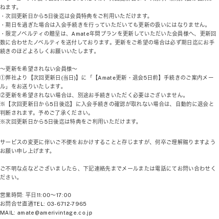
ねます。
・次回更新日から
5
日後迄は会員特典をご利用いただけます。
・期日を過ぎた場合は入会手続きを行っていただいても更新の扱いにはなりません。
・限定ノベルティの贈呈は、
Amate
年間プランを更新していただいた会員様へ、更新回
数に合わせたノベルティを送付しております。更新をご希望の場合は必ず期日迄にお手
続きのほどよろしくお願いいたします。
～更新を希望されない会員様～
①弊社より【次回更新日
(
当日
)
】に「【
Amate
更新・退会
5
日前】手続きのご案内メー
ル」をお送りいたします。
②更新を希望されない場合は、別途お手続きいただく必要はございません。
※【次回更新日から
5
日後迄】に入会手続きの確認が取れない場合は、自動的に退会と
判断されます。予めご了承ください。
※
次回更新日から
5
日後迄は特典をご利用いただけます。
サービスの変更に伴いご不便をおかけすることと存じますが、何卒ご理解賜りますよう
お願い申し上げます。
ご不明な点などございましたら、下記連絡先までメールまたは電話にてお問い合わせく
ださい。
営業時間
:
平日
11:00
～
17:00
お問合せ直通
TEL: 03-6712-7965
MAIL: amate@amerivintage.co.jp