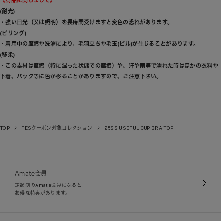
《商品に関しまして》
(耐光)
・強い日光（又は照明）を長時間受けますと変色の恐れがあります。
(ピリング)
・着用中の摩擦や洗濯により、毛羽立ちや毛玉(ピル)が生じることがあります。
(移染)
・この素材は摩擦（特に湿った状態での摩擦）や、汗や雨等で濡れた時はほかの衣料や
下着、バッグ等に色が移ることがありますので、ご注意下さい。
TOP
FESクーポン対象コレクション
25SS USEFUL CUP BRA TOP
Amate会員
定額制のAmate会員になると
お得な特典があります。