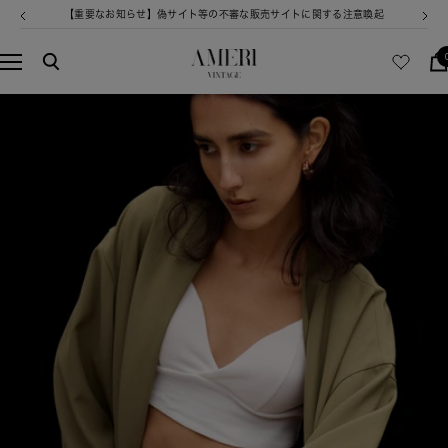
コ
【重要なお知らせ】偽サイト等の不審な販売サイトに関する注意喚起
戻
次
ン
る
へ
テ
AMERI
ナ
ン
VINTAGE
ビ
ツ
ゲ
へ
ー
ス
シ
キ
ョ
ッ
ン
プ