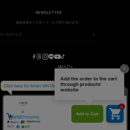
NEWSLETTER
最新情報をいち早くメールで受け取れます。
メールアドレス
ABOUT
COMPANY
SHOPPING
RECRUIT
新規会員登録
CONTACT
プライバシーポリシー
会員情報変更
特定商取引法・古物営業法に基づく表記
AMERI MEMBERS CLUBについて
サービスの向上やユーザーにより快適なサービスを提供するためにデータを活用してい
ます。当サービスの
プライバシーポリシー
に基づいたデータ利⽤に同意をお願いいたしま
パスワードを忘れた方へ
す。
MY PAGE
©B STONE CO.,LTD. ALL RIGHTS RESERVED.