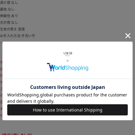
透け感:なし
裏地:なし
伸縮性:あり
光沢感:なし
生地の厚さ:普通
お手入れ方法:手洗い可
---------------------------------
※ブランドロゴのリニューアル移行期間に伴い、モデル着用商品および商品単体画像と
お届け予定の商品とで付属品のロゴデザインが異なる場合がございます。予めご了承く
ださい。
※商品画像はサンプルのため、色味やサイズ、素材の混率等の仕様に変更がある場合が
ございますので、予めご了承ください。
※モデル着用写真につきましては、光や照明の加減により、実際よりも色味が異なって
見える場合がございます。商品の色味は、商品単品の画像をご参考ください。
また、使用しているパソコンのモニターやスマートフォン等の設定により、現物と画像
の色味が若干異なる場合もございます。予めご了承ください。