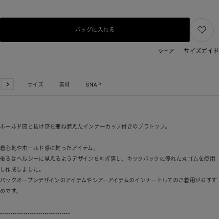
バッグに入れる
サイズガイド
シェア
品詳細
サイズ
素材
SNAP
戻
次
る
へ
ホールド感と抜け感を兼ね備えたインナーカップ付きのブラトップ。
着心地やホールド感に拘ったアイテム。
後ろはヘルシーに見えるようデザインを削ぎ落し、キックバックに優れた丸ゴムを使用
し作成しました。
バックオープンデザインのアイテムやシアーアイテムのインナーとしてのご着用がおすす
めです。
---------------------------------