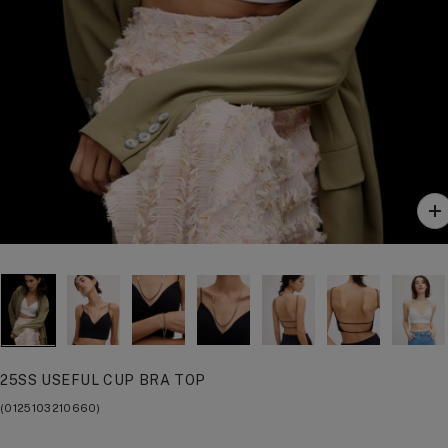
ズ
ー
ム
イ
ン
25SS USEFUL CUP BRA TOP
(0125103210660)