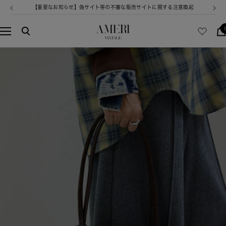
コ
【重要なお知らせ】偽サイト等の不審な販売サイトに関する注意喚起
戻
次
ン
る
へ
テ
AMERI
ナ
ン
VINTAGE
ビ
ツ
ゲ
へ
ー
ス
シ
キ
ョ
ッ
ン
プ