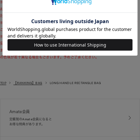
※ブランドロゴのリニューアル移行期間に伴い、モデル着用商品および商品単体画像と
お届け予定の商品とで付属品のロゴデザインが異なる場合がございます。予めご了承く
ださい。
※商品画像はサンプルのため、色味やサイズ、素材の混率等の仕様に変更がある場合が
ございますので、予めご了承ください。
※モデル着用写真につきましては、光や照明の加減により、実際よりも色味が異なって
見える場合がございます。商品の色味は、商品単品の画像をご参考ください。
また、使用しているパソコンのモニターやスマートフォン等の設定により、現物と画像
の色味が若干異なる場合もございます。予めご了承ください。
TOP
【RANKING】BAG
LONG HANDLE RECTANGLE BAG
Amate会員
定額制のAmate会員になると
お得な特典があります。