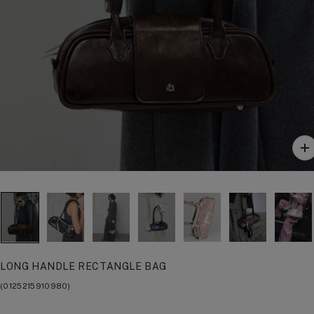
ズ
ー
ム
イ
ン
LONG HANDLE RECTANGLE BAG
(0125215910980)