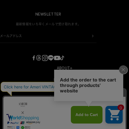
NEWSLETTER
最新情報をいち早くメールで受け取れます。
メールアドレス
ABOUT
COMPANY
SHOPPING
RECRUIT
新規会員登録
CONTACT
プライバシーポリシー
会員情報変更
特定商取引法・古物営業法に基づく表記
AMERI MEMBERS CLUBについて
サービスの向上やユーザーにより快適なサービスを提供するためにデータを活用してい
ます。当サービスの
プライバシーポリシー
に基づいたデータ利⽤に同意をお願いいたしま
パスワードを忘れた方へ
す。
MY PAGE
©B STONE CO.,LTD. ALL RIGHTS RESERVED.