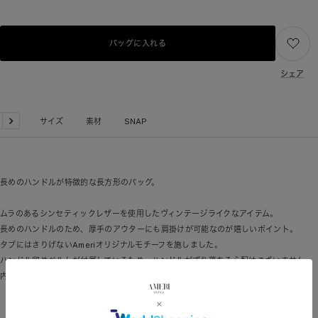
バッグに入れる
シェア
品詳細
サイズ
素材
SNAP
戻
次
る
へ
長めのハンドルが特徴的な長方形のバッグ。
ムラのあるシンセティックレザーを使用したヴィンテージライクなアイテム。
長めのハンドルのため、厚手のアウターにも肩掛けが可能なのが嬉しいポイント。
タブにはさりげないAmeriオリジナルモチーフを施しました。
ハンドル留めベルトが付属しているため、ハンドルがずり落ちる心配はございません。
内ポケットもついていて実用性も◎